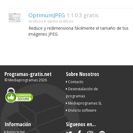
OptimumJPEG
1.1.0.3
gratis
Gráficos
Varios Gráficos
Reduce y redimensiona fácilmente el tamaño de tus
imágenes JPEG.
Programas-gratis.net
Sobre Nosotros
©
Mediaprogramas
2026
Contacto
Desinstalación de
programas
Mediaprogramas SL
Envía tu software
Información
Síguenos en...
Aviso legal